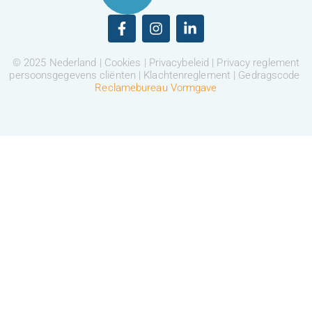
© 2025 Nederland |
Cookies
|
Privacybeleid
|
Privacy reglement
persoonsgegevens cliënten
|
Klachtenreglement
|
Gedragscode
Reclamebureau Vormgave