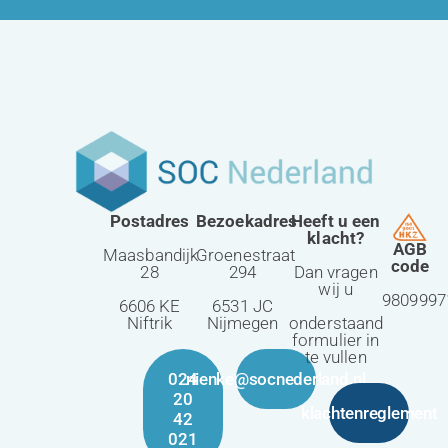
Postadres
Bezoekadres
Heeft u een
klacht?
AGB
Maasbandijk
Groenestraat
code
28
294
Dan vragen
wij u
9809997
6606 KE
6531 JC
Niftrik
Nijmegen
onderstaand
formulier in
te vullen
024
nienke@socnederland.nl
20
klachtenreglement
42
021