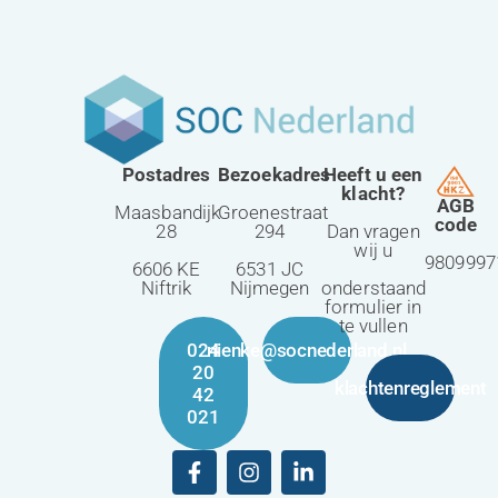
Postadres
Bezoekadres
Heeft u een
klacht?
AGB
Maasbandijk
Groenestraat
code
28
294
Dan vragen
wij u
9809997
6606 KE
6531 JC
Niftrik
Nijmegen
onderstaand
formulier in
te vullen
024
nienke@socnederland.nl
20
klachtenreglement
42
021