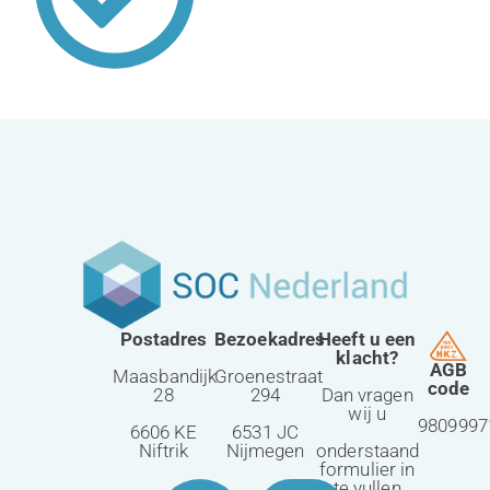
Postadres
Bezoekadres
Heeft u een
klacht?
AGB
Maasbandijk
Groenestraat
code
28
294
Dan vragen
wij u
9809997
6606 KE
6531 JC
Niftrik
Nijmegen
onderstaand
formulier in
te vullen